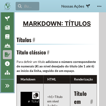
Nossas Ações
MARKDOWN: TÍTULOS
Títulos
#
Título clássico
#
Para definir um título
adicione o número correspondente
de numerais (#) ao nível desejado do título (de 1 até 6)
ao início da linha, seguido de um espaço
.
Markdown
HTML
Renderização
Título
<h1>Título 
em
#
em nível 
1</h1>