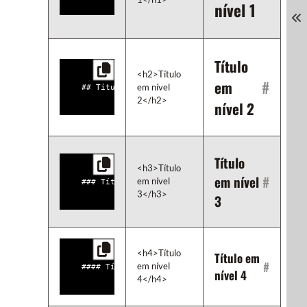
nível 1
Título
<h2>Título 
em
#
em nível 
2</h2>
nível 2
Título
<h3>Título 
em nível
#
em nível 
3</h3>
3
<h4>Título 
Título em
#
em nível 
nível 4
4</h4>