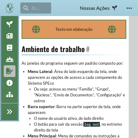
Nossas Ações
Texto em elaboração
Ambiente de trabalho
#
As janelas do programa seguem um padrão composto por:
Menu Lateral
: Área do lado esquerdo da tela, onde
aparecem as opções de acesso a cada componente do
Sistema SPEco
Ou seja: acesso ao menu “Família”, “Grupo”,
“Núcleos”, “Envio de Documentos”, “Configuração” e
outros
Barra superior
: Barra na parte superior da tela, onde
aparecem:
O nome do usuário ativo, do lado direito
O botão para sair da sessão
, no extremo
log out
direito da tela
Menu Principal
: Menu de comandos ou instruções a