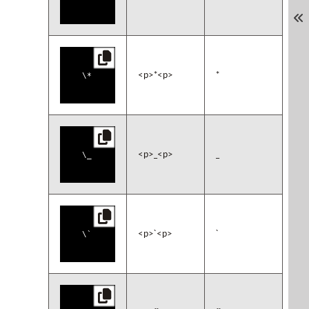
<p>*<p>
*
<p>_<p>
_
<p>`<p>
`